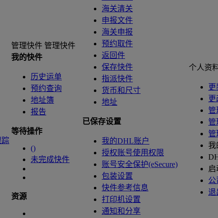
海关清关
申报文件
海关申报
预约取件
管理快件
管理快件
返回件
我的快件
保存快件
个人资
历史运单
指派快件
更
预约查询
货币和尺寸
更
地址簿
地址
管
报告
已保存设置
管
等待操作
管
跟踪
我的DHL账户
我
(
)
授权账号使用权限
D
未完成快件
账号安全保护(eSecure)
启
包装设置
公
快件参考信息
退
资源
打印机设置
通知和分享