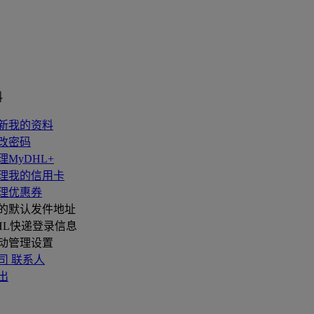
料
新我的资料
改密码
理MyDHL+
理我的信用卡
理优惠券
的默认发件地址
HL快递登录信息
动管理设置
司 联系人
出