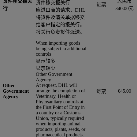
货件移交报关
人民币
货件移交报关行
每票
行
340.00元
应进口商的请求，DHL
将货件及清关单据移交
给客户指定的报关行。
报关行负责货件派送。
When importing goods
being subject to additional
controls
显示较多
显示较少
Other Government
Agency
At request, DHL will
Other
arrange the completion of
Government
€45.00
每票
Veterinary, Health or
Agency
Phytosanitary controls at
the First Point of Entry in
a country or a Customs
Union, typically required
when importing animal
products, plants, seeds, or
pharmaceutical products.