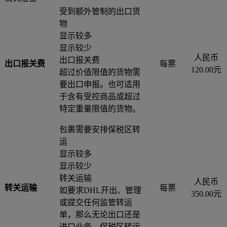
受到额外管制的出口货
物
显示较多
显示较少
人民币
出口报关费
出口报关费
每票
120.00元
超过价值限值的货物需
要出口申报。也可适用
于含有受控商品或超过
特定重量限值的货物。
包裹需要安排保税区转
运
显示较多
显示较少
转关运输
人民币
转关运输
每票
如要求DHL开出、管理
350.00元
或提交任何监管转运
单，那么无论出口还是
进口业务，保税区转运