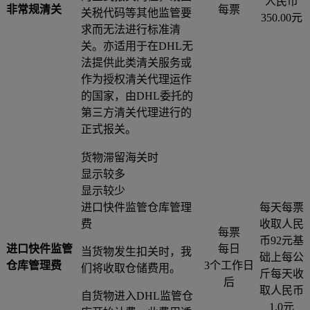
人民币
非常规清关
每票
关税代码等其他监管要
350.00元
求而无法进行标准清
关。亦适用于在DHL无
法提供此类清关服务或
作为授权清关代理运作
的国家，由DHL委托的
第三方清关代理进行的
正式报关。
货物滞留海关时
显示较多
显示较少
进口快件监管仓库管理
每天每票
费
收取人民
每票
币92元基
进口快件监管
每日
当货物发生扣关时，我
础上每公
仓库管理费
3个工作日
们将收取仓储费用。
斤每天收
后
取人民币
自货物进入DHL监管仓
1.0元