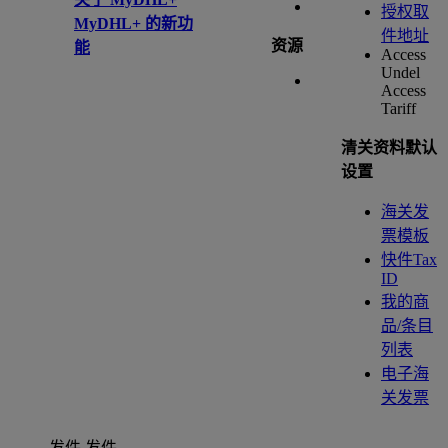
授权取
MyDHL+ 的新功
件地址
资源
能
Access
Undel
Access
Tariff
清关资料默认
设置
海关发
票模板
快件Tax
ID
我的商
品/条目
列表
电子海
关发票
发件
发件