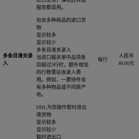
服务都适用。
包含多种商品的进口货
物
显示较多
显示较少
多条目清关录入
多条目清关录
人民币
当进口报关单中品项条
每行
入
40.00元
目超过5行时，额外增加
的行数需征收录入费
用。例如，一票快件含
有多种物品或不同原产
地。
DHL为您操作暂时进出
境货物
显示较多
显示较少
暂时进出口