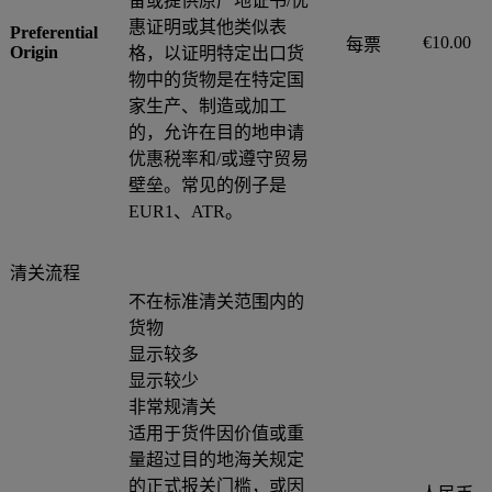
备或提供原产地证书/优
惠证明或其他类似表
Preferential
€10.00
每票
Origin
格，以证明特定出口货
物中的货物是在特定国
家生产、制造或加工
的，允许在目的地申请
优惠税率和/或遵守贸易
壁垒。常见的例子是
EUR1、ATR。
清关流程
不在标准清关范围内的
货物
显示较多
显示较少
非常规清关
适用于货件因价值或重
量超过目的地海关规定
的正式报关门槛，或因