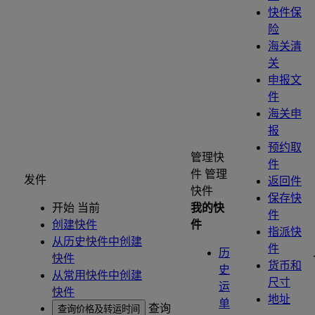
快件保
险
海关清
关
申报文
件
海关申
报
预约取
管理快
件
件
管理
发件
返回件
快件
保存快
开始 当前
我的快
件
创建快件
件
指派快
从历史快件中创建
件
历
快件
货币和
史
从常用快件中创建
尺寸
运
快件
地址
单
查询
查询价格及转运时间