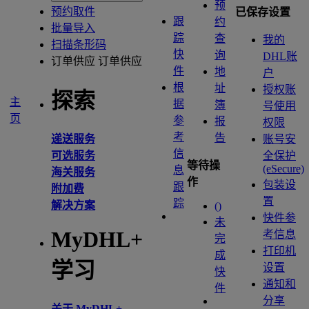
预
预约取件
已保存设置
跟
约
批量导入
踪
查
我的
扫描条形码
快
询
DHL账
订单供应
订单供应
件
地
户
根
址
授权账
探索
主
据
簿
号使用
页
参
报
权限
考
告
递送服务
账号安
信
可选服务
全保护
等待操
(eSecure)
息
海关服务
作
包装设
跟
附加费
置
踪
解决方案
(
)
快件参
未
MyDHL+
考信息
完
打印机
成
学习
设置
快
通知和
件
分享
关于 MyDHL+