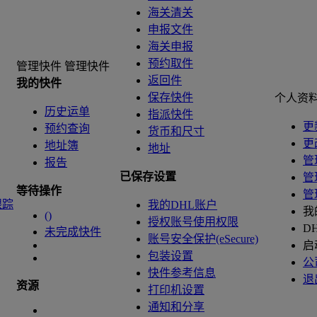
海关清关
申报文件
海关申报
预约取件
管理快件
管理快件
返回件
我的快件
保存快件
个人资
历史运单
指派快件
更
预约查询
货币和尺寸
更
地址簿
地址
管
报告
已保存设置
管
等待操作
管
跟踪
我的DHL账户
我
(
)
授权账号使用权限
D
未完成快件
账号安全保护(eSecure)
启
包装设置
公
快件参考信息
退
资源
打印机设置
通知和分享