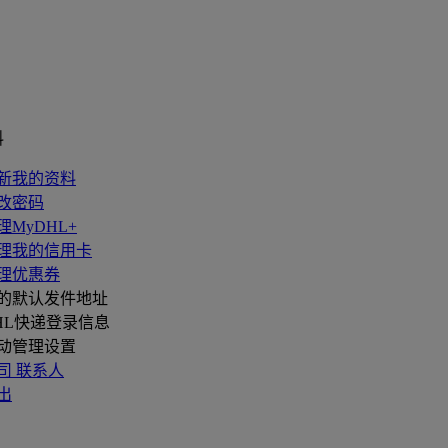
料
新我的资料
改密码
理MyDHL+
理我的信用卡
理优惠券
的默认发件地址
HL快递登录信息
动管理设置
司 联系人
出