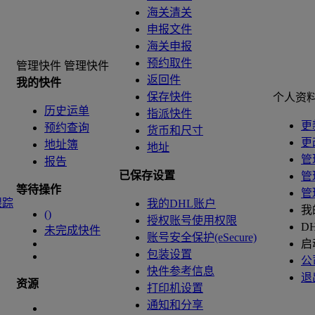
海关清关
申报文件
海关申报
预约取件
管理快件
管理快件
返回件
我的快件
保存快件
个人资
历史运单
指派快件
更
预约查询
货币和尺寸
更
地址簿
地址
管
报告
已保存设置
管
等待操作
管
跟踪
我的DHL账户
我
(
)
授权账号使用权限
D
未完成快件
账号安全保护(eSecure)
启
包装设置
公
快件参考信息
退
资源
打印机设置
通知和分享