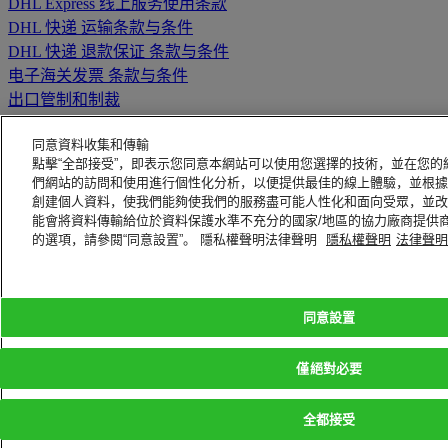
DHL Express 线上服务使用条款
DHL 快递 运输条款与条件
DHL 快递 退款保证 条款与条件
电子海关发票 条款与条件
出口管制和制裁
返回顶部
同意資料收集和傳輸
联系支持部门
點擊“全部接受”，即表示您同意本網站可以使用您選擇的技術，並在您
问题解答，提示和建议
們網站的訪問和使用進行個性化分析，以便提供最佳的線上體驗，並根據
常见问题
創建個人資料，使我們能夠使我們的服務盡可能人性化和面向受眾，並改
能會將資料傳輸給位於資料保護水準不充分的國家/地區的協力廠商提供
联系我们
的選項，請參閱“同意設置”。 隱私權聲明法律聲明
隱私權聲明
法律聲明
查找营业地点
关于DHL
法律公告
媒体
条款与条件
职业
退款保证
同意設置
法律公告
隐私声明
通告
僅絕對必要
防欺诈意识
重要信息
全都接受
2026 © DHL Group - All rights reserved
同意設置