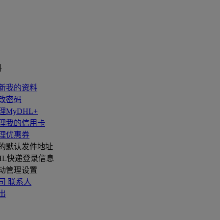
料
新我的资料
改密码
理MyDHL+
理我的信用卡
理优惠券
的默认发件地址
HL快递登录信息
动管理设置
司 联系人
出